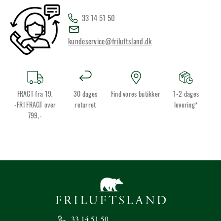
33 14 51 50
kundeservice@friluftsland.dk
FRAGT fra 19,
30 dages
Find vores butikker
1-2 dages
-FRI FRAGT over
returret
levering*
799,-
33 14 51 50