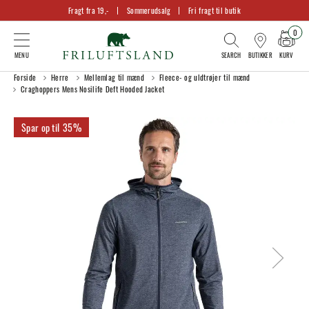
Fragt fra 19,-
Sommerudsalg
Fri fragt til butik
0
KURV
BUTIKKER
Forside
Herre
Mellemlag til mænd
Fleece- og uldtrøjer til mænd
Craghoppers Mens Nosilife Deft Hooded Jacket
35%