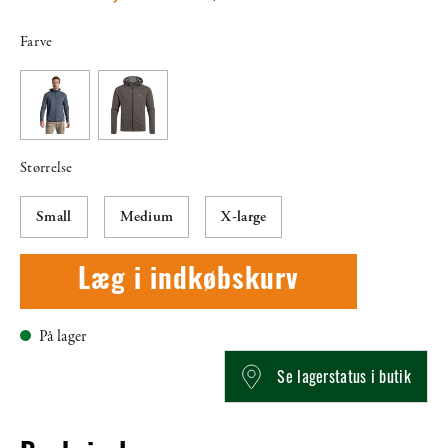
Farve
Størrelse
Small
Medium
X-large
Læg i indkøbskurv
På lager
Se lagerstatus i butik