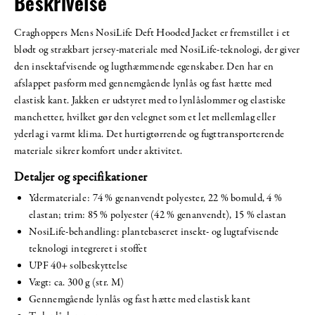
Beskrivelse
Craghoppers Mens NosiLife Deft Hooded Jacket er fremstillet i et
blødt og strækbart jersey-materiale med NosiLife-teknologi, der giver
den insektafvisende og lugthæmmende egenskaber. Den har en
afslappet pasform med gennemgående lynlås og fast hætte med
elastisk kant. Jakken er udstyret med to lynlåslommer og elastiske
manchetter, hvilket gør den velegnet som et let mellemlag eller
yderlag i varmt klima. Det hurtigtørrende og fugttransporterende
materiale sikrer komfort under aktivitet.
Detaljer og specifikationer
Ydermateriale: 74 % genanvendt polyester, 22 % bomuld, 4 %
elastan; trim: 85 % polyester (42 % genanvendt), 15 % elastan
NosiLife-behandling: plantebaseret insekt- og lugtafvisende
teknologi integreret i stoffet
UPF 40+ solbeskyttelse
Vægt: ca. 300 g (str. M)
Gennemgående lynlås og fast hætte med elastisk kant