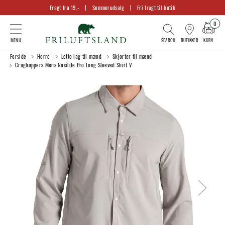
Fragt fra 19,-
Sommerudsalg
Fri fragt til butik
0
KURV
BUTIKKER
Forside
Herre
Lette lag til mænd
Skjorter til mænd
Craghoppers Mens Nosilife Pro Long Sleeved Shirt V