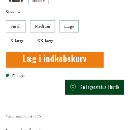
Størrelse
Small
Medium
Large
X-large
XX-large
Læg i indkøbskurv
På lager
Se lagerstatus i butik
Varenummer:
47895