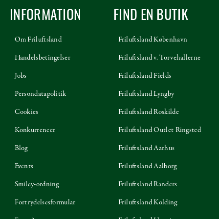
INFORMATION
FIND EN BUTIK
Om Friluftsland
Friluftsland København
Handelsbetingelser
Friluftsland v. Torvehallerne
Jobs
Friluftsland Fields
Persondatapolitik
Friluftsland Lyngby
Cookies
Friluftsland Roskilde
Konkurrencer
Friluftsland Outlet Ringsted
Blog
Friluftsland Aarhus
Events
Friluftsland Aalborg
Smiley-ordning
Friluftsland Randers
Fortrydelsesformular
Friluftsland Kolding