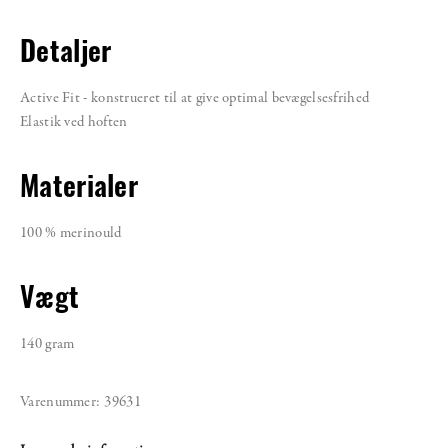
Detaljer
Active Fit - konstrueret til at give optimal bevægelsesfrihed
Elastik ved hoften
Materialer
100 % merinould
Vægt
140 gram
Varenummer:
39631