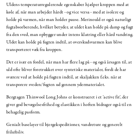
Uldens temperaturregulerende egenskaber hjælper kroppen med at
køle af, når man arbejder hårdt - og vice versa - med at isolere og
holde på varmen, når man holder pause. Merinould er også naturligt
fugtabsorberende, hvilket betyder, at uldet kan holde på damp og fugt
fra den sved, man opbygger under intens klatring eller hård vandring.
Uldet kan holde på fugten indtil, at overskudsvarmen kan blive
transporteret væk fra kroppen.
Det er især en fordel, når man har flere lag på - og også årsagen til, at
uld ofte bliver foretrukket over syntetiske materialer, fordi de har
sværere ved at holde på fugten indtil, at skaljakken f.eks. når at
transporere sveden/fugten ud gennem ydermaterialet.
Bergtagen Thinwool Long Johns er konstrueret i et 'active fit', der
giver god bevægelsesfrihed og elastikken i hoften bidrager også til en
behagelig pasform.
Genialt baselayer til bjergekspeditioner, vandreture og generelt
friluftsliv.