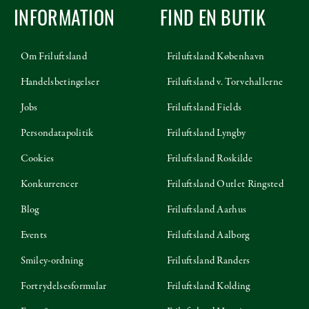
INFORMATION
FIND EN BUTIK
Om Friluftsland
Friluftsland København
Handelsbetingelser
Friluftsland v. Torvehallerne
Jobs
Friluftsland Fields
Persondatapolitik
Friluftsland Lyngby
Cookies
Friluftsland Roskilde
Konkurrencer
Friluftsland Outlet Ringsted
Blog
Friluftsland Aarhus
Events
Friluftsland Aalborg
Smiley-ordning
Friluftsland Randers
Fortrydelsesformular
Friluftsland Kolding