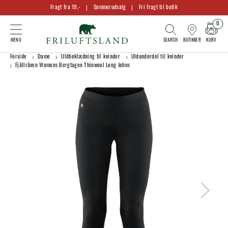
Fragt fra 19,-
Sommerudsalg
Fri fragt til butik
0
KURV
BUTIKKER
Forside
Dame
Uldbeklædning til kvinder
Uldunderdel til kvinder
Fjällräven Womens Bergtagen Thinwool Long Johns