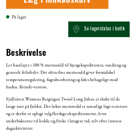
Læg i indkøbskurv
På lager
Se lagerstatus i butik
Beskrivelse
Let baselayer i 100 % merinould til bjergekspeditioner, vandring og
generelt friluftsliv. Det ultra-fine merinould giver formidabel
temperaturregulering, fugtabsorbering og føles behageligt mod
huden. Kvinde-version.
Fjällräven Womens Bergtagen Twool Long Johns er skabt til de
lange ture på fjeldet. Det lækre merionuld er naturligt lugt-resistent
og er derfor et oplagt valg flerdags-ekspeditionerne, hvor
underbukserne vil holde sig friske i længere tid, selv efter intense
dagsaktiviteter.