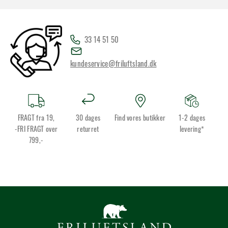
33 14 51 50
kundeservice@friluftsland.dk
FRAGT fra 19,
30 dages
Find vores butikker
1-2 dages
-FRI FRAGT over
returret
levering*
799,-