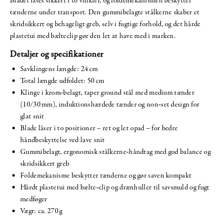
Bladet låses sikkert i to vinkler, og foldemekanismen beskytter
tænderne under transport. Den gummibelagte stålkerne skaber et
skridsikkert og behageligt greb, selv i fugtige forhold, og det hårde
plastetui med bælteclip gør den let at have med i marken.
Detaljer og specifikationer
Savklingens længde: 24 cm
Total længde udfoldet: 50 cm
Klinge i krom‑belagt, taper ground stål med medium tænder
(10/30 mm), induktionshærdede tænder og non‑set design for
glat snit
Blade låser i to posi­tio­ner – ret og let opad – for bedre
håndbeskyttelse ved lave snit
Gummibelagt, ergonomisk stålkerne‑håndtag med god balance og
skridsikkert greb
Foldemekanisme beskytter tænderne og gør saven kompakt
Hårdt plastetui med bælte‑clip og drænhuller til savsmuld og fugt
medføger
Vægt: ca. 270 g