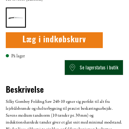
Læg i indkøbskurv
På lager
Se lagerstatus i butik
Beskrivelse
Silky Gomboy Folding Saw 240‑10 egner sig perfekt til alt fra
lejrbålsbrænde og shelterbygning til præcist beskæringsarbejde.
Savens medium tandnorm (10 tænder pr. 30 mm) og
induktionshærdede tænder giver et glat snit med minimal modstand.